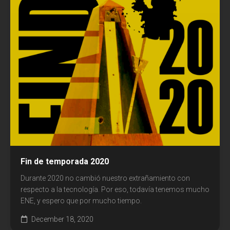
Comunicación
Cultura
Diseño
Ecología
Economía
Educación
Espacio
Fin de temporada 2020
Libros
Durante 2020 no cambió nuestro extrañamiento con
respecto a la tecnología. Por eso, todavía tenemos mucho
Medicina
ENE, y espero que por mucho tiempo.
December 18, 2020
Medios