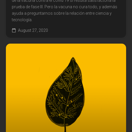
de la vacuna contra el covid 19 si resulta satisfactoria la
prueba de fase III. Pero la vacuna no cura todo, y además
ayuda a preguntarnos sobre la relación entre ciencia y
tecnología.
August 27, 2020