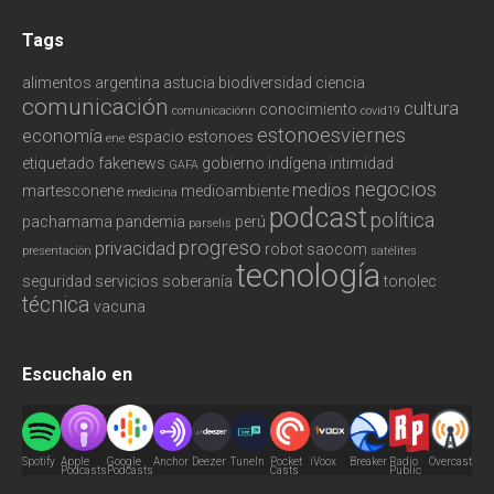
Tags
alimentos
argentina
astucia
biodiversidad
ciencia
comunicación
cultura
conocimiento
comunicaciónn
covid19
estonoesviernes
economía
espacio
estonoes
ene
etiquetado
fakenews
gobierno
indígena
intimidad
GAFA
negocios
medios
martesconene
medioambiente
medicina
podcast
política
pachamama
pandemia
perú
parselis
progreso
privacidad
robot
saocom
presentación
satélites
tecnología
seguridad
servicios
soberanía
tonolec
técnica
vacuna
Escuchalo en
Spotify
Apple
Google
Anchor
Deezer
TuneIn
Pocket
iVoox
Breaker
Radio
Overcast
Podcasts
Podcasts
Casts
Public