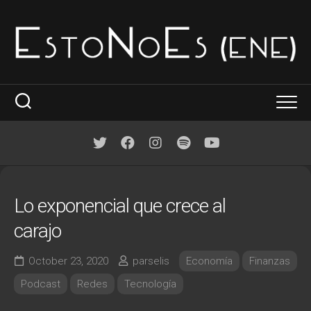
Skip
to
content
La idea
Dónde y cuando
Lo exponencial que crece al
Por temas
carajo
Arte
October 23, 2020
parselis
Economía
Finanzas
Ciencia
Podcast
Redes
Tecnología
Commons