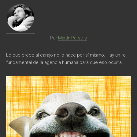
Comunicación
Cultura
Diseño
Por
Martín Parselis
Ecología
Lo que crece al carajo no lo hace por sí mismo. Hay un rol
fundamental de la agencia humana para que eso ocurra.
Economía
Educación
Espacio
Libros
Medicina
Medios