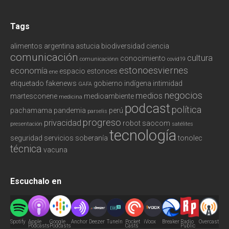
Tags
alimentos
argentina
astucia
biodiversidad
ciencia
comunicación
cultura
conocimiento
comunicaciónn
covid19
estonoesviernes
economía
espacio
estonoes
ene
etiquetado
fakenews
gobierno
indígena
intimidad
GAFA
negocios
medios
martesconene
medioambiente
medicina
podcast
política
pachamama
pandemia
perú
parselis
progreso
privacidad
robot
saocom
presentación
satélites
tecnología
seguridad
servicios
soberanía
tonolec
técnica
vacuna
Escuchalo en
Spotify
Apple
Google
Anchor
Deezer
TuneIn
Pocket
iVoox
Breaker
Radio
Overcast
Podcasts
Podcasts
Casts
Public