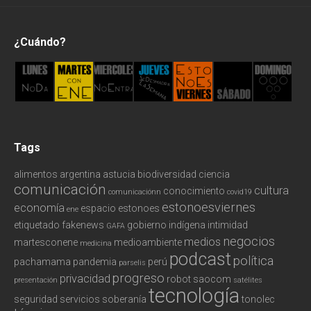
¿Cuándo?
Tags
alimentos
argentina
astucia
biodiversidad
ciencia
comunicación
cultura
conocimiento
comunicaciónn
covid19
estonoesviernes
economía
espacio
estonoes
ene
etiquetado
fakenews
gobierno
indígena
intimidad
GAFA
negocios
medios
martesconene
medioambiente
medicina
podcast
política
pachamama
pandemia
perú
parselis
progreso
privacidad
robot
saocom
presentación
satélites
tecnología
seguridad
servicios
soberanía
tonolec