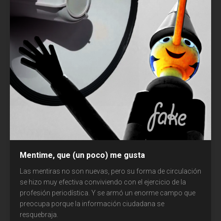
Comunicación
Cultura
Diseño
Ecología
Economía
Educación
Espacio
Mentime, que (un poco) me gusta
Libros
Las mentiras no son nuevas, pero su forma de circulación
se hizo muy efectiva conviviendo con el ejercicio de la
Medicina
profesión periodística. Y se armó un enorme campo que
preocupa porque la información ciudadana se
resquebraja.
Medios