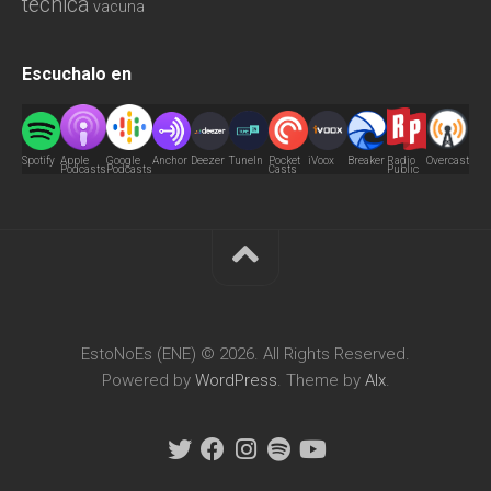
técnica
vacuna
Escuchalo en
Spotify
Apple
Google
Anchor
Deezer
TuneIn
Pocket
iVoox
Breaker
Radio
Overcast
Podcasts
Podcasts
Casts
Public
EstoNoEs (ENE) © 2026. All Rights Reserved.
Powered by
WordPress
. Theme by
Alx
.