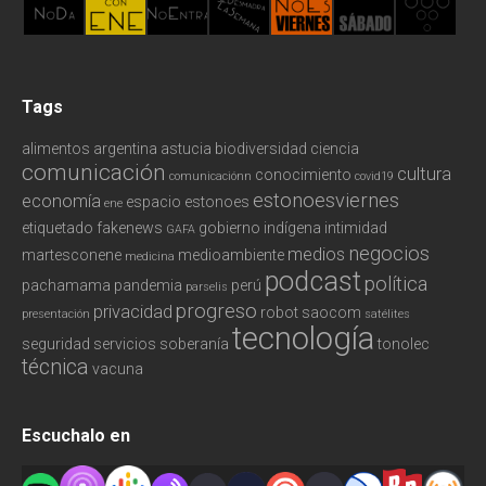
Tags
alimentos
argentina
astucia
biodiversidad
ciencia
comunicación
cultura
conocimiento
comunicaciónn
covid19
estonoesviernes
economía
espacio
estonoes
ene
etiquetado
fakenews
gobierno
indígena
intimidad
GAFA
negocios
medios
martesconene
medioambiente
medicina
podcast
política
pachamama
pandemia
perú
parselis
progreso
privacidad
robot
saocom
presentación
satélites
tecnología
seguridad
servicios
soberanía
tonolec
técnica
vacuna
Escuchalo en