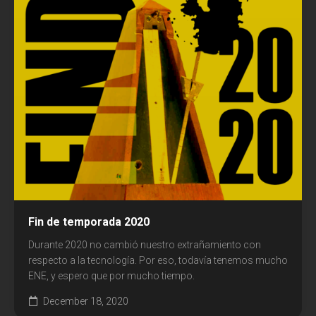
Comunicación
Cultura
Diseño
Ecología
Economía
Educación
Espacio
Fin de temporada 2020
Libros
Durante 2020 no cambió nuestro extrañamiento con
respecto a la tecnología. Por eso, todavía tenemos mucho
Medicina
ENE, y espero que por mucho tiempo.
December 18, 2020
Medios