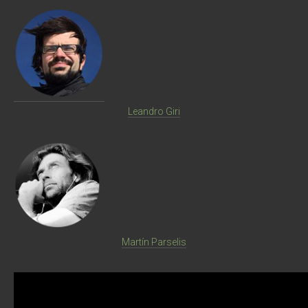
Comunicación
Cultura
Diseño
Leandro Giri
Ecología
Economía
Educación
Espacio
Libros
Martín Parselis
Medicina
Medios