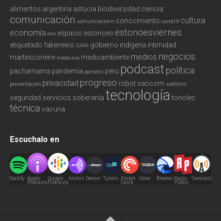
alimentos
argentina
astucia
biodiversidad
ciencia
comunicación
cultura
conocimiento
comunicaciónn
covid19
estonoesviernes
economía
espacio
estonoes
ene
etiquetado
fakenews
gobierno
indígena
intimidad
GAFA
negocios
medios
martesconene
medioambiente
medicina
podcast
política
pachamama
pandemia
perú
parselis
progreso
privacidad
robot
saocom
presentación
satélites
tecnología
seguridad
servicios
soberanía
tonolec
técnica
vacuna
Escuchalo en
Spotify
Apple
Google
Anchor
Deezer
TuneIn
Pocket
iVoox
Breaker
Radio
Overcast
Podcasts
Podcasts
Casts
Public