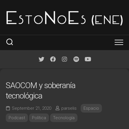
Skip
to
content
La idea
Dónde y cuando
SAOCOM y soberanía
Por temas
tecnológica
Arte
September 21, 2020
parselis
Espacio
Ciencia
Podcast
Política
Tecnología
Commons