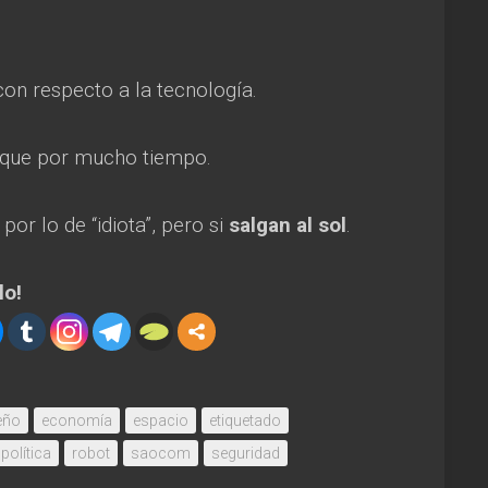
n respecto a la tecnología.
 que por mucho tiempo.
or lo de “idiota”, pero si
salgan al sol
.
lo!
eño
economía
espacio
etiquetado
política
robot
saocom
seguridad