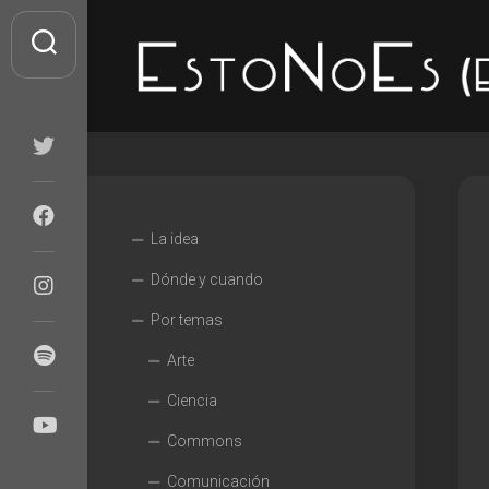
Skip
to
content
La idea
Dónde y cuando
Por temas
Arte
Ciencia
Commons
Comunicación