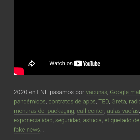
2020 en ENE pasamos por
vacunas
,
Google ma
pandémicos
,
contratos de apps
,
TED
,
Greta
,
radi
mentiras del packaging
,
call center
,
aulas vacías
exponecialidad
,
seguridad
,
astucia
,
etiquetado de
fake news
…