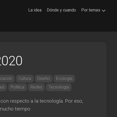
La idea
Dónde y cuando
Por temas
Arte
Ciencia
Commons
Comunicación
2020
Cultura
Diseño
cación
Cultura
Diseño
Ecología
Ecología
st
Política
Redes
Tecnología
Economía
Educación
on respecto a la tecnología. Por eso,
Espacio
 mucho tiempo.
Libros