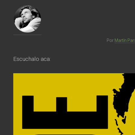
Por
Martín Par
Escuchalo aca: