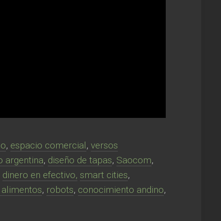
lo
,
espacio comercial
,
versos
o argentina
,
diseño de tapas
,
Saocom
,
,
dinero en efectivo,
smart cities
,
 alimentos
,
robots
,
conocimiento andino
,