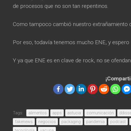
de procesos que no son tan repentinos.
Como tampoco cambió nuestro extrañamiento co
Por eso, todavía tenemos mucho ENE, y espero
Y ya que ENE es en clave de rock, no se ofendan p
¡Comparti
Tags:
alimentos
apps
astucia
comunicación
ddiss
fakenews
negocios
packaging
pandemia
podcast
tecnología
vacuna