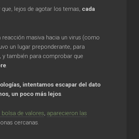
y que, lejos de agotar los temas,
cada
a reacción masiva hacia un virus (como
tuvo un lugar preponderante, para
des, y también para comprobar que
bre
.
nologías, intentamos escapar del dato
enos, un poco más lejos
.
 bolsa de valores
,
aparecieron las
sonas cercanas.