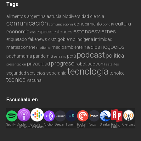
Tags
alimentos
argentina
astucia
biodiversidad
ciencia
comunicación
cultura
conocimiento
comunicaciónn
covid19
estonoesviernes
economía
espacio
estonoes
ene
etiquetado
fakenews
gobierno
indígena
intimidad
GAFA
negocios
medios
martesconene
medioambiente
medicina
podcast
política
pachamama
pandemia
perú
parselis
progreso
privacidad
robot
saocom
presentación
satélites
tecnología
seguridad
servicios
soberanía
tonolec
técnica
vacuna
Escuchalo en
Spotify
Apple
Google
Anchor
Deezer
TuneIn
Pocket
iVoox
Breaker
Radio
Overcast
Podcasts
Podcasts
Casts
Public