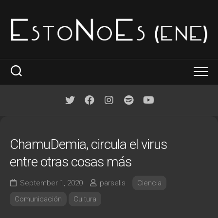
Skip
to
content
La idea
Dónde y cuando
ChamuDemia, circula el virus
Por temas
entre otras cosas más
Arte
September 1, 2020
parselis
Ciencia
Ciencia
Comunicación
Cultura
Commons