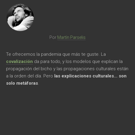
Comunicación
Cultura
Diseño
Por
Martín Parselis
Ecología
Te ofrecemos la pandemia que más te guste. La
covalización
da para todo, y los modelos que explican la
Economía
propagación del bicho y las propagaciones culturales están
a la orden del día. Pero
las explicaciones culturales… son
Educación
solo metáforas
.
Espacio
Libros
Medicina
Medios