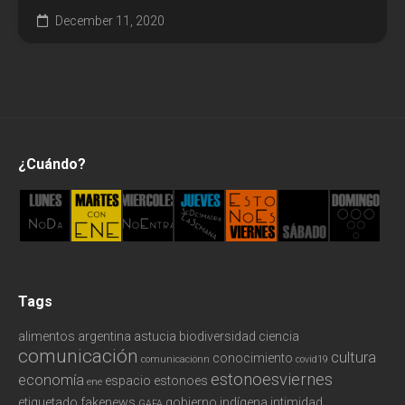
December 11, 2020
Podcast
Política
Redes
Tecnología
¿Cuándo?
Tags
alimentos
argentina
astucia
biodiversidad
ciencia
comunicación
cultura
conocimiento
comunicaciónn
covid19
estonoesviernes
economía
espacio
estonoes
ene
etiquetado
fakenews
gobierno
indígena
intimidad
GAFA