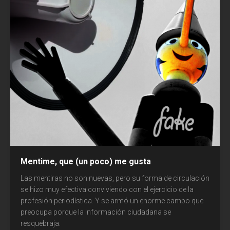
Comunicación
Cultura
Diseño
Ecología
Economía
Educación
Espacio
Mentime, que (un poco) me gusta
Libros
Las mentiras no son nuevas, pero su forma de circulación
se hizo muy efectiva conviviendo con el ejercicio de la
Medicina
profesión periodística. Y se armó un enorme campo que
preocupa porque la información ciudadana se
resquebraja.
Medios