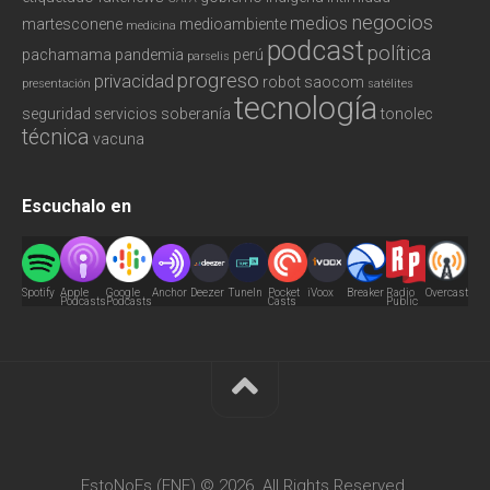
negocios
medios
martesconene
medioambiente
medicina
podcast
política
pachamama
pandemia
perú
parselis
progreso
privacidad
robot
saocom
presentación
satélites
tecnología
seguridad
servicios
soberanía
tonolec
técnica
vacuna
Escuchalo en
Spotify
Apple
Google
Anchor
Deezer
TuneIn
Pocket
iVoox
Breaker
Radio
Overcast
Podcasts
Podcasts
Casts
Public
EstoNoEs (ENE) © 2026. All Rights Reserved.