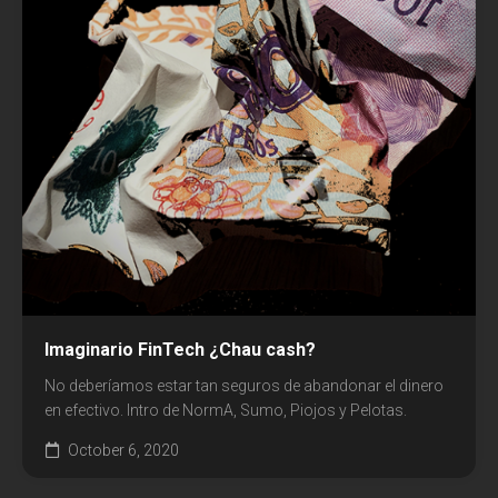
Comunicación
Cultura
Diseño
Ecología
Economía
Educación
Espacio
Imaginario FinTech ¿Chau cash?
Libros
No deberíamos estar tan seguros de abandonar el dinero
en efectivo. Intro de NormA, Sumo, Piojos y Pelotas.
Medicina
October 6, 2020
Medios