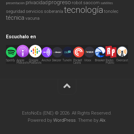
progreso
privacidad
robot
saocom
presentación
satélites
tecnología
seguridad
servicios
soberanía
tonolec
técnica
vacuna
Escuchalo en
Spotify
Apple
Google
Anchor
Deezer
TuneIn
Pocket
iVoox
Breaker
Radio
Overcast
Podcasts
Podcasts
Casts
Public
EstoNoEs (ENE) © 2026. All Rights Reserved.
Powered by
WordPress
. Theme by
Alx
.