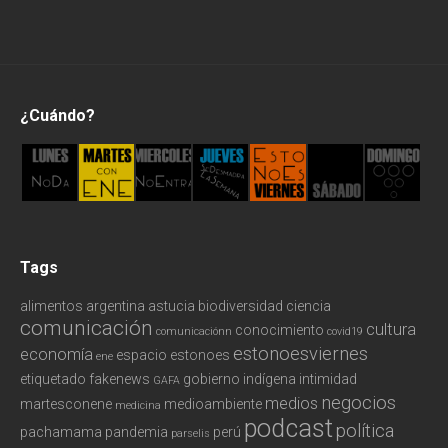
Podcast
Política
¿Cuándo?
Redes
Tecnología
Tags
alimentos
argentina
astucia
biodiversidad
ciencia
comunicación
cultura
conocimiento
comunicaciónn
covid19
estonoesviernes
economía
espacio
estonoes
ene
etiquetado
fakenews
gobierno
indígena
intimidad
GAFA
negocios
medios
martesconene
medioambiente
medicina
podcast
política
pachamama
pandemia
perú
parselis