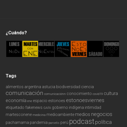
Podcast
Política
¿Cuándo?
Redes
Tecnología
Tags
alimentos
argentina
astucia
biodiversidad
ciencia
comunicación
cultura
conocimiento
comunicaciónn
covid19
estonoesviernes
economía
espacio
estonoes
ene
etiquetado
fakenews
gobierno
indígena
intimidad
GAFA
negocios
medios
martesconene
medioambiente
medicina
podcast
política
pachamama
pandemia
perú
parselis