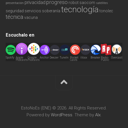
progreso
privacidad
robot
saocom
presentación
satélites
tecnología
seguridad
servicios
soberanía
tonolec
técnica
vacuna
Escuchalo en
Spotify
Apple
Google
Anchor
Deezer
TuneIn
Pocket
iVoox
Breaker
Radio
Overcast
Podcasts
Podcasts
Casts
Public
EstoNoEs (ENE) © 2026. All Rights Reserved.
Powered by
WordPress
. Theme by
Alx
.