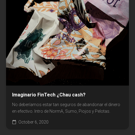
Comunicación
Cultura
Diseño
Ecología
Economía
Educación
Espacio
Imaginario FinTech ¿Chau cash?
Libros
No deberíamos estar tan seguros de abandonar el dinero
en efectivo. Intro de NormA, Sumo, Piojos y Pelotas.
Medicina
October 6, 2020
Medios